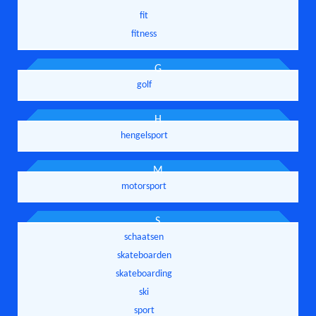
fit
fitness
G
golf
H
hengelsport
M
motorsport
S
schaatsen
skateboarden
skateboarding
ski
sport