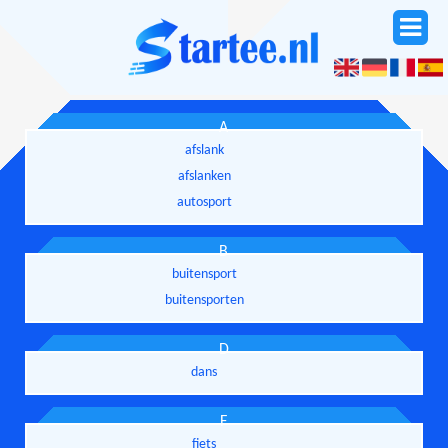
A
afslank
afslanken
autosport
B
buitensport
buitensporten
D
dans
F
fiets