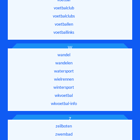
voetbal
voetbalclub
voetbalclubs
voetballen
voetballinks
W
wandel
wandelen
watersport
wielrennen
wintersport
wkvoetbal
wkvoetbal-info
Z
zeilboten
zwembad